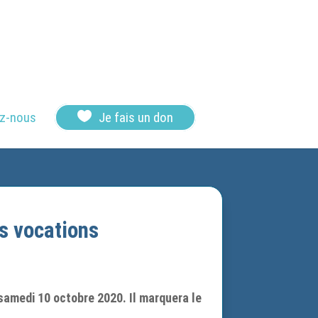

z-nous
Je fais un don
s vocations
 samedi 10 octobre 2020. Il marquera le