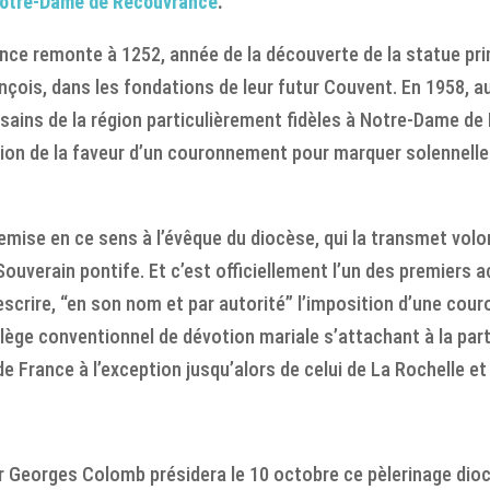
otre-Dame de Recouvrance
.
e remonte à 1252, année de la découverte de la statue prim
ançois, dans les fondations de leur futur Couvent. En 1958, a
ésains de la région particulièrement fidèles à Notre-Dame d
ation de la faveur d’un couronnement pour marquer solennell
remise en ce sens à l’évêque du diocèse, qui la transmet volo
verain pontife. Et c’est officiellement l’un des premiers ac
rescrire, “en son nom et par autorité” l’imposition d’une co
vilège conventionnel de dévotion mariale s’attachant à la par
e France à l’exception jusqu’alors de celui de La Rochelle et
gr Georges Colomb présidera le 10 octobre ce pèlerinage dioc