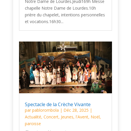
Notre Dame de Lourdes.Jeudi169h Messe
chapelle Notre Dame de Lourdes.10h
prière du chapelet, intentions personnelles
et vocations.16h30...
Spectacle de la Crèche Vivante
par
pablorombola
|
Déc 28, 2025
|
Actualité
,
Concert
,
Jeunes
,
l'Avent
,
Noël
,
paroisse