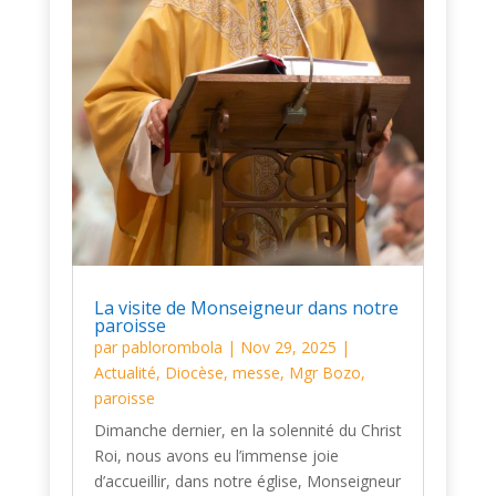
La visite de Monseigneur dans notre
paroisse
par
pablorombola
|
Nov 29, 2025
|
Actualité
,
Diocèse
,
messe
,
Mgr Bozo
,
paroisse
Dimanche dernier, en la solennité du Christ
Roi, nous avons eu l’immense joie
d’accueillir, dans notre église, Monseigneur