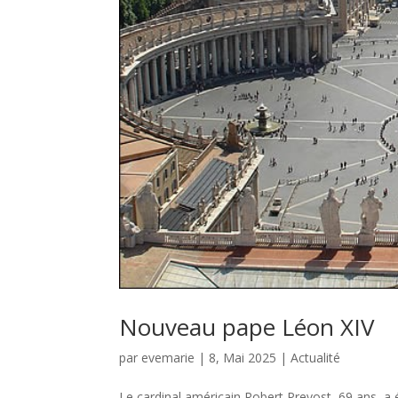
Nouveau pape Léon XIV
par
evemarie
|
8, Mai 2025
|
Actualité
Le cardinal américain Robert Prevost, 69 ans, a 