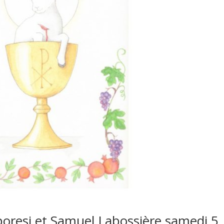
oresi et Samuel Labossière samedi 5