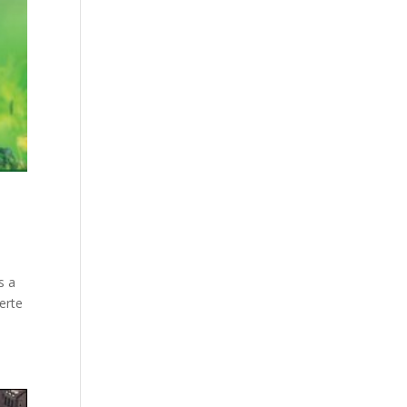
s a
lerte