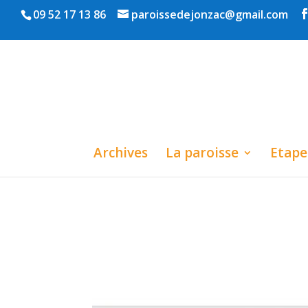
09 52 17 13 86
paroissedejonzac@gmail.com
Archives
La paroisse
Etapes