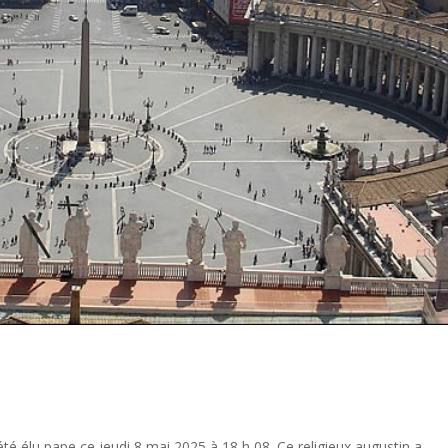
été élu pape ce jeudi 8 mai 2025 à 18 h 08. Ce religieux augustin a