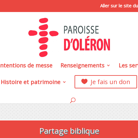
Aller sur le site 
intentions de messe
Renseignements
Les ser
Je fais un don
Histoire et patrimoine

Partage biblique