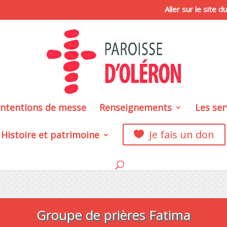
Aller sur le site 
intentions de messe
Renseignements
Les ser
Je fais un don
Histoire et patrimoine

Groupe de prières Fatima