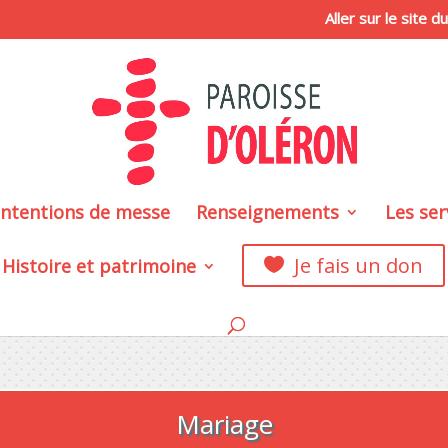
Aller sur le site 
intentions de messe
Renseignements
Les ser
Je fais un don
Histoire et patrimoine

Mariage