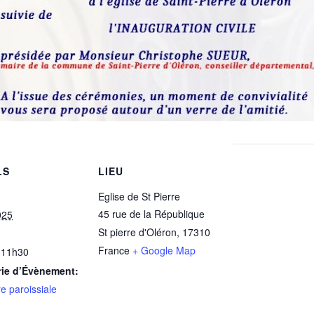
LS
LIEU
Eglise de St Pierre
45 rue de la République
025
St pierre d'Oléron
,
17310
France
+ Google Map
 11h30
rie d’Évènement:
e paroissiale