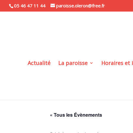
05 46 47 11 44
paroisse.oleron@free.fr
Actualité
La paroisse
Horaires et 
« Tous les Évènements