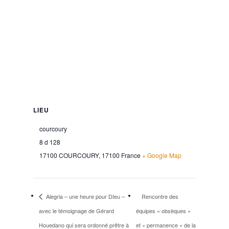
LIEU
courcoury
8 d 128
17100 COURCOURY
,
17100
France
+ Google Map
Alegria – une heure pour DIeu –
Rencontre des
avec le témoignage de Gérard
équipes « obsèques »
Houedano qui sera ordonné prêtre à
et « permanence » de la