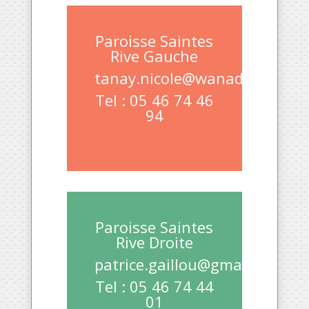
Paroisse Saintes
Rive Gauche
tanay.nicole@wanadoo.f
r
Tel : 05 46 74 46
94
Paroisse Saintes
Rive Droite
patrice.gaillou@gmail.com
Tel : 05 46 74 44
01