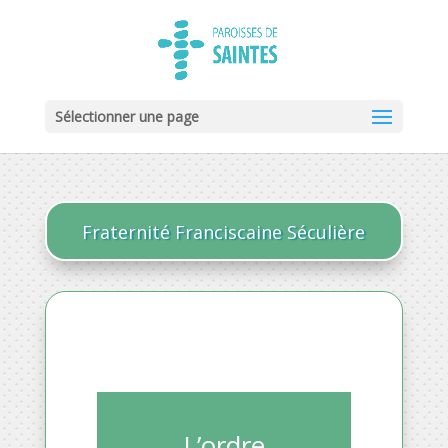
Sélectionner une page
Fraternité Franciscaine Séculière
L’ordre