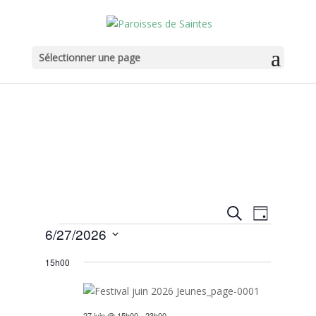
Sélectionner une page
Recherche
Navigat
Recherche
Jour
de
et
Évènements
6/27/2026
vues
navigation
Sélectionnez
Évènem
de
15h00
une
vues
date.
Évènemen
27 juin @ 15h00
-
23h00