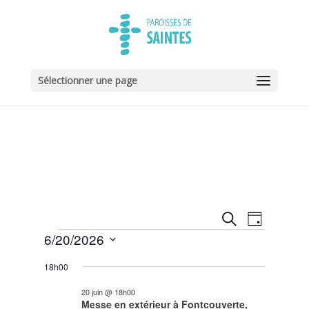
Sélectionner une page
Recherche
Navigat
Recherche
Jour
de
et
Évènements
6/20/2026
vues
navigation
Sélectionnez
Évènem
de
18h00
une
vues
date.
20 juin @ 18h00
Évènemen
Messe en extérieur à Fontcouverte,