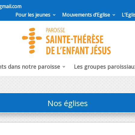
gmail.com
Pour les jeunes
Mouvements d’Eglise
L’Egl
ts dans notre paroisse
Les groupes paroissiau
Nos églises