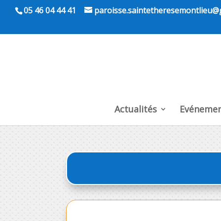
05 46 04 44 41
paroisse.saintetheresemontlieu@
Actualités
Evénemen