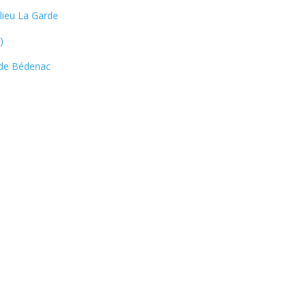
lieu La Garde
)
e de Bédenac