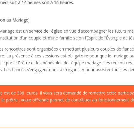
edi soit à 14 heures soit à 16 heures.
ion au Mariage
)
ariage est un service de l’église en vue d’accompagner les futurs mar
stitution d’un couple et d’une famille selon l’Esprit de l’Évangile de Jé
des rencontres sont organisées en mettant plusieurs couples de fianc
re. La présence à ces sessions est obligatoire pour que le mariage puis
nce par le Prêtre et les bénévoles de l’équipe mariage. Les rencontres 
. Les fiancés s’engagent donc à s’organiser pour assister tous les de
e est de 300 euros. Il vous sera demandé de remettre cette participat
 le prêtre ; votre offrande permet de contribuer au fonctionnement de