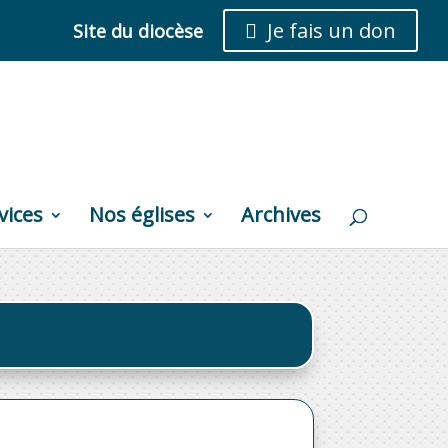
Je fais un don
Site du diocèse

vices
Nos églises
Archives