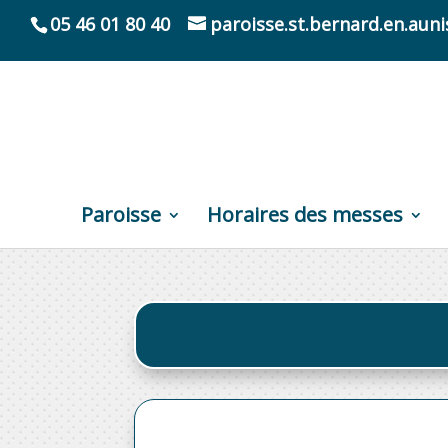
05 46 01 80 40
paroisse.st.bernard.en.au
Paroisse
Horaires des messes