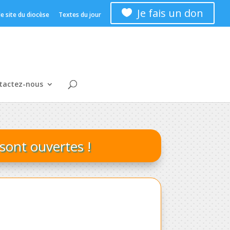
Je fais un don

 le site du diocèse
Textes du jour
tactez-nous
é sont ouvertes !