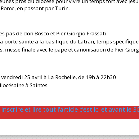
jeunes pros du diocèse pour vivre un temps fort avec Jésu
à Rome, en passant par Turin.
 les pas de don Bosco et Pier Giorgio Frassati
a porte sainte à la basilique du Latran, temps spécifiques
 messe finale avec le pape et canonisation de Pier Giorgio
 vendredi 25 avril à La Rochelle, de 19h à 22h30
diocésaine à Saintes
nscrire et lire tout l’article c’est ici et avant le 3