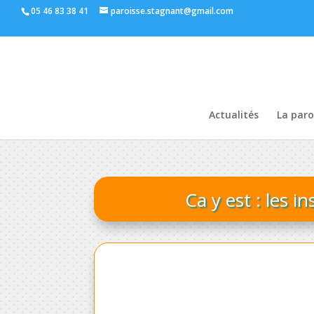
05 46 83 38 41
paroisse.stagnant@gmail.com
Actualités
La paro
Ca y est : les i