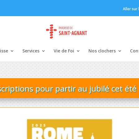
Aller sur
isse
Services
Vie de Foi
Nos clochers
Con
nscriptions pour partir au jubilé cet ét