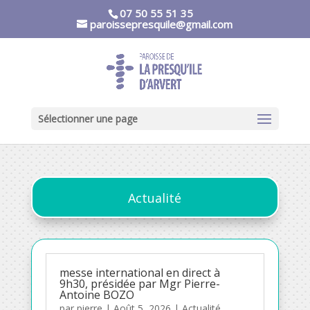
07 50 55 51 35
paroissepresquile@gmail.com
Sélectionner une page
Actualité
messe international en direct à
9h30, présidée par Mgr Pierre-
Antoine BOZO
par
pierre
|
Août 5, 2026
|
Actualité