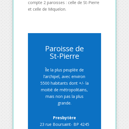
compte 2 paroisses : celle de St-Pierre
et celle de Miquelon.
Paroisse de
St-Pierre
Île la plus peuplée de
l’archipel, avec environ
5500 habitants dont +/- la
moitié de métropolitains,
mais non pas la plus
grande.
Presbytère
23 rue Boursaint- BP 4245