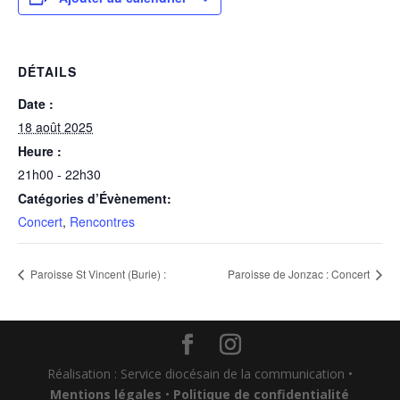
DÉTAILS
Date :
18 août 2025
Heure :
21h00 - 22h30
Catégories d’Évènement:
Concert
,
Rencontres
Paroisse St Vincent (Burie) :
Paroisse de Jonzac : Concert
Réalisation : Service diocésain de la communication •
Mentions légales
•
Politique de confidentialité