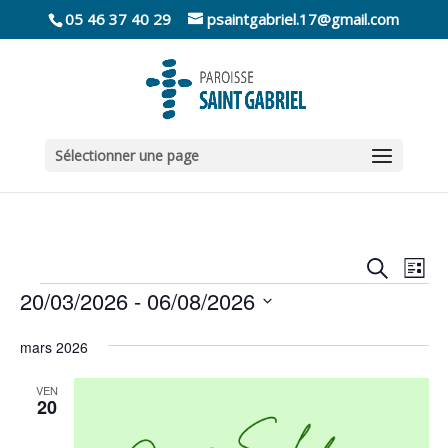
05 46 37 40 29
psaintgabriel.17@gmail.com
Sélectionner une page
Recher
Nav
Recherche
Liste
de
et
Évènements
20/03/2026
 - 
06/08/2026
vu
naviga
Év
Sélectionnez
de
mars 2026
une
vues
date.
Évène
VEN
20