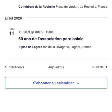
Cathédrale de la Rochelle
Place de Verdun, La Rochelle, France
juillet 2026
SAM
11 juillet @ 18h00
-
19h00
11
60 ans de l’association paroissiale
Eglise de Lagord
rue de la Rivagerie, Lagord, France
Évènements
Évènements
précédents
Aujourd’hui
suivants
S’abonner au calendrier