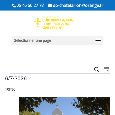
05 46 56 27 78
sp-chatelaillon@orange.fr
Sélectionner une page
Recher
Nav
Recherche
Jour
de
et
Évènements
6/7/2026
vu
naviga
Év
Sélectionnez
de
10h30
une
vues
date.
Évène