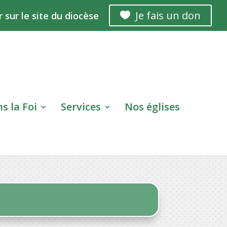
Je fais un don
r sur le site du diocèse

s la Foi
Services
Nos églises