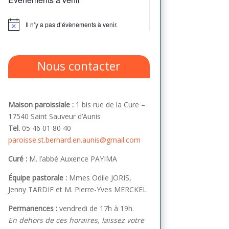
Il n’y a pas d’évènements à venir.
Notice
Nous contacter
Maison paroissiale :
1 bis rue de la Cure –
17540 Saint Sauveur d’Aunis
Tel.
05 46 01 80 40
paroisse.st.bernard.en.aunis@gmail.com
Curé :
M. l’abbé Auxence PAYIMA
Équipe pastorale :
Mmes Odile JORIS,
Jenny TARDIF et M. Pierre-Yves MERCKEL
Permanences :
vendredi de 17h à 19h.
En dehors de ces horaires, laissez votre