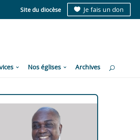
Je fais un don
Site du diocèse

vices
Nos églises
Archives