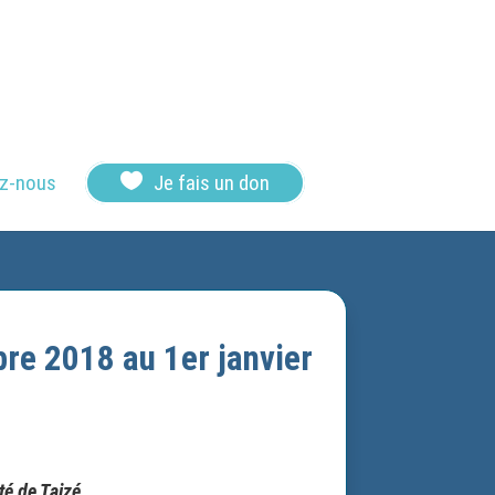

z-nous
Je fais un don
re 2018 au 1er janvier
é de Taizé.