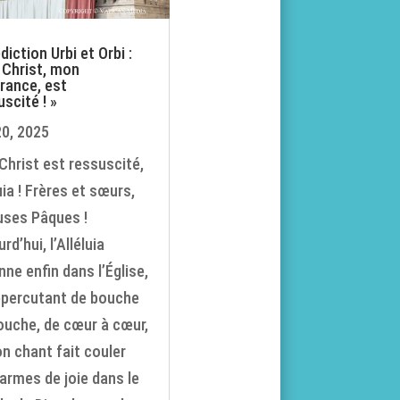
iction Urbi et Orbi :
 Christ, mon
rance, est
uscité ! »
20, 2025
 Christ est ressuscité,
uia ! Frères et sœurs,
uses Pâques !
rd’hui, l’Alléluia
nne enfin dans l’Église,
épercutant de bouche
ouche, de cœur à cœur,
on chant fait couler
larmes de joie dans le