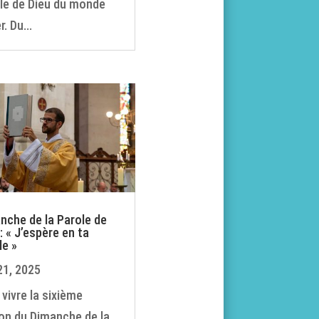
le de Dieu du monde
r. Du...
nche de la Parole de
: « J’espère en ta
le »
21, 2025
 vivre la sixième
ion du Dimanche de la