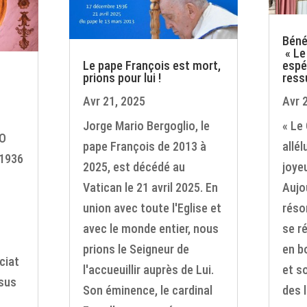
Bénéd
« Le
Le pape François est mort,
espé
prions pour lui !
ress
Avr 21, 2025
Avr 
Jorge Mario Bergoglio, le
« Le
IO
pape François de 2013 à
allél
 1936
2025, est décédé au
joye
Vatican le 21 avril 2025. En
Aujou
union avec toute l'Eglise et
réso
avec le monde entier, nous
se r
prions le Seigneur de
en b
ciat
l'accueuillir auprès de Lui.
et s
sus
Son éminence, le cardinal
des 