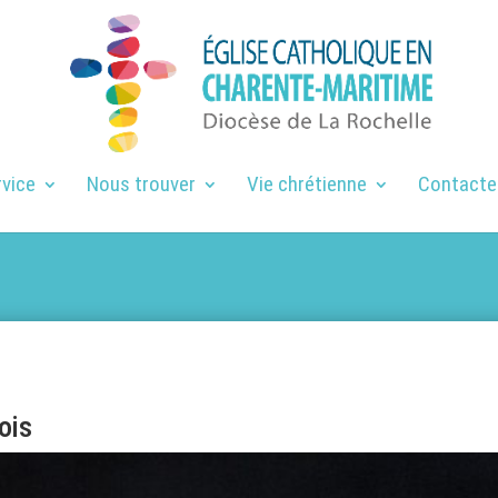
rvice
Nous trouver
Vie chrétienne
Contacte
ois