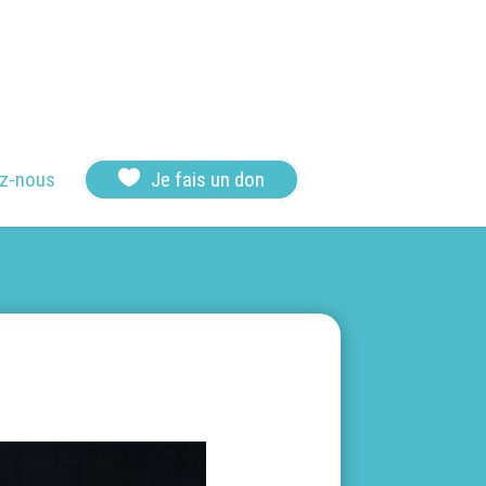

z-nous
Je fais un don