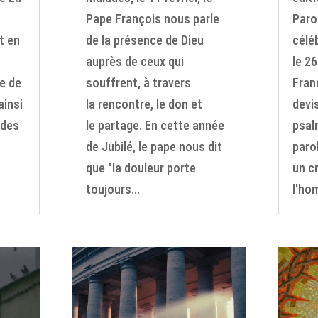
Pape François nous parle
Paro
t en
de la présence de Dieu
célé
auprès de ceux qui
le 26
le de
souffrent, à travers
Fran
ainsi
la rencontre, le don et
devi
ades
le partage. En cette année
psal
de Jubilé, le pape nous dit
parol
que "la douleur porte
un c
toujours...
l'ho