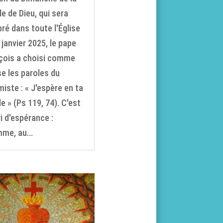
le de Dieu, qui sera
bré dans toute l'Église
 janvier 2025, le pape
çois a choisi comme
se les paroles du
miste : « J'espère en ta
e » (Ps 119, 74). C'est
ri d'espérance :
mme, au...