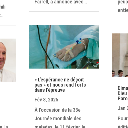
Farrell, a annoncé avec...
peup
ili
entie
..
« L’espérance ne déçoit
pas » et nous rend forts
Dima
dans l’épreuve
e
Dieu 
Paro
Fév 8, 2025
Jan 
À l’occasion de la 33e
Journée mondiale des
Pour
e La
malades, le 11 février, le
édit