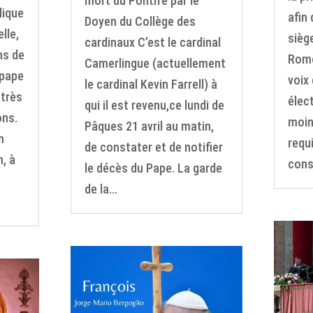
mort du Pontife par le
lique
afin
Doyen du Collège des
lle,
sièg
cardinaux C’est le cardinal
ns de
Rome
Camerlingue (actuellement
 pape
voix
le cardinal Kevin Farrell) à
 très
élec
qui il est revenu,ce lundi de
ons.
moin
Pâques 21 avril au matin,
n
requi
de constater et de notifier
n, à
cons
le décès du Pape. La garde
de la...