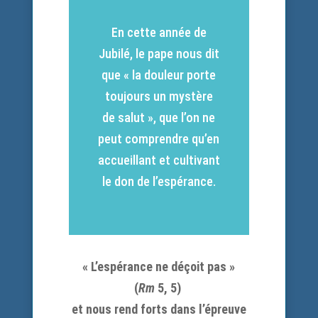
En cette année de
Jubilé, le pape nous dit
que « la douleur porte
toujours un mystère
de salut », que l’on ne
peut comprendre qu’en
accueillant et cultivant
le don de l’espérance.
« L’espérance ne déçoit pas »
(
Rm
5, 5)
et nous rend forts dans l’épreuve