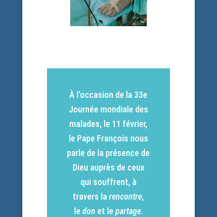
À l’occasion de la 33e
Journée mondiale des
malades, le 11 février,
le Pape François nous
parle de
la présence de
Dieu auprès de ceux
qui souffrent, à
travers la
rencontre
,
le
don
et le
partage
.