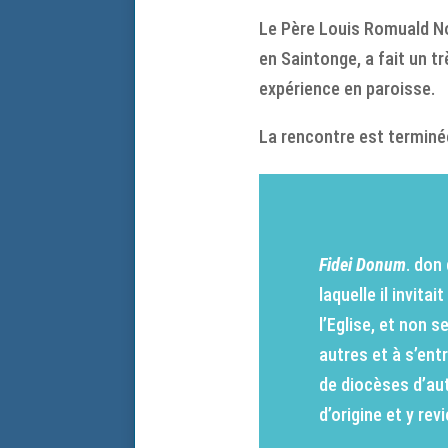
Le Père Louis Romuald No
en Saintonge, a fait un t
expérience en paroisse.
La rencontre est terminée
Fidei Donum
. don
laquelle il invita
l’Eglise, et non s
autres et à s’entr
de diocèses d’aut
d’origine et y re