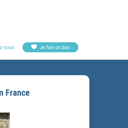

z-nous
Je fais un don
en France