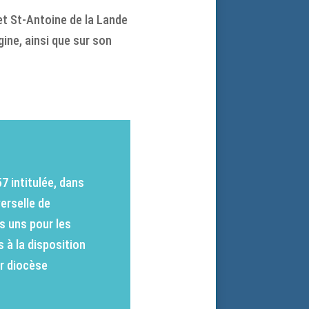
t St-Antoine de la Lande
ine, ainsi que sur son
57 intitulée, dans
verselle de
es uns pour les
s à la disposition
ur diocèse