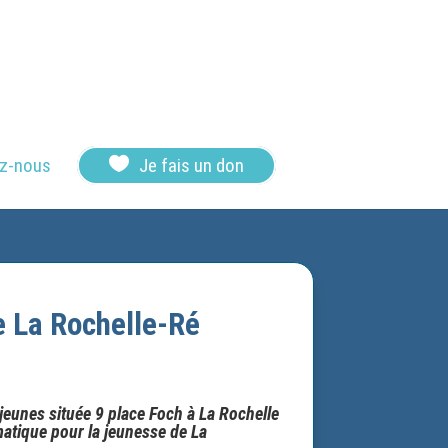

z-nous
Je fais un don
e La Rochelle-Ré
jeunes située 9 place Foch à La Rochelle
matique pour la jeunesse de La