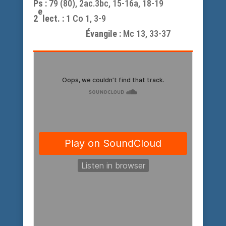
Ps :
79 (80), 2ac.3bc, 15-16a, 18-19
e
2
lect. :
1 Co 1, 3-9
Évangile :
Mc 13, 33-37