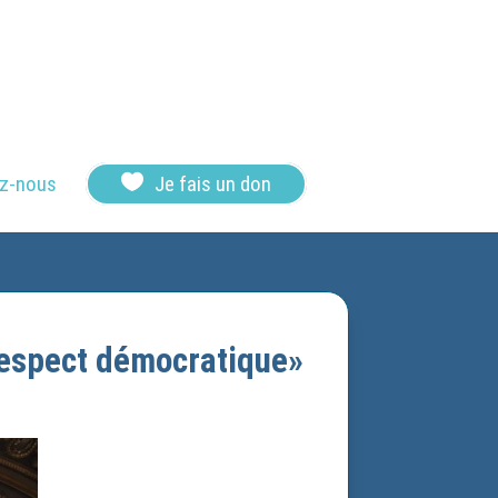

z-nous
Je fais un don
rrespect démocratique»