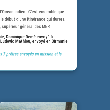
t d’Océan indien. C’est ensemble que
le début d’une itinérance qui durera
r, supérieur général des MEP.
ie,
Dominique Demé
envoyé à
,
Ludovic Mathiou
, envoyé en Birmanie
des 7 prêtres envoyés en mission et le