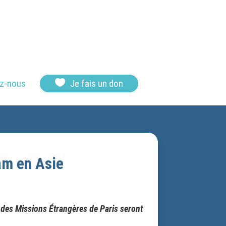

z-nous
Je fais un don
am en Asie
s des Missions Étrangères de Paris seront