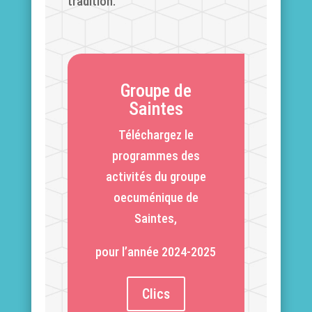
tradition.
Groupe de
Saintes
Téléchargez le
programmes des
activités du groupe
oecuménique de
Saintes,
pour l’année 2024-2025
Clics