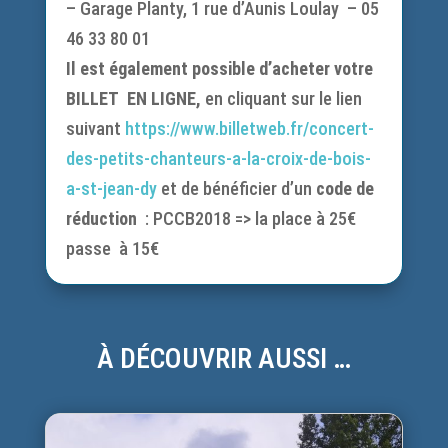
– Garage Planty, 1 rue d’Aunis Loulay – 05
46 33 80 01
Il est également possible d’acheter votre
BILLET EN LIGNE,
en cliquant sur le lien
suivant
https://www.billetweb.fr/concert-
des-petits-chanteurs-a-la-croix-de-bois-
a-st-jean-dy
et de bénéficier d’un
code de
réduction
: PCCB2018 => la place à 25€
passe à 15€
À DÉCOUVRIR AUSSI …