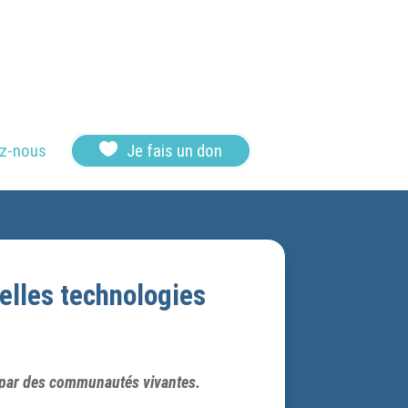

z-nous
Je fais un don
elles technologies
es par des communautés vivantes.