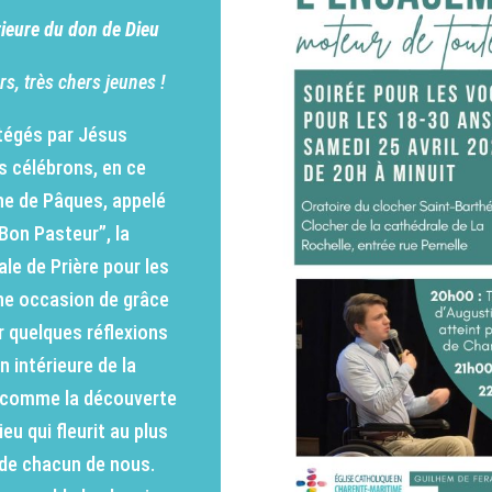
rieure du don de Dieu
s, très chers jeunes !
tégés par Jésus
s célébrons, en ce
e de Pâques, appelé
Bon Pasteur”, la
le de Prière pour les
ne occasion de grâce
r quelques réflexions
n intérieure de la
 comme la découverte
eu qui fleurit au plus
de chacun de nous.