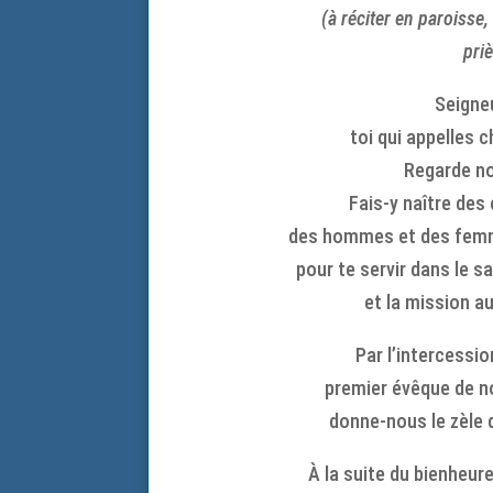
(à réciter en paroisse,
pri
Seigne
toi qui appelles 
Regarde no
Fais-y naître des
des hommes et des femme
pour te servir dans le s
et la mission a
Par l’intercessio
premier évêque de no
donne-nous le zèl
À la suite du bienheur