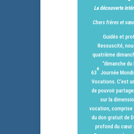
La découverte inté
Chers frères et sœur
Guidés et pro
Ressuscité, nou
quatrième dimanch
“dimanche du 
e
63
Journée Mondia
Vocations. C’est u
de pouvoir partage
sur la dimensio
vocation, comprise
du don gratuit de Di
profond du cœur 