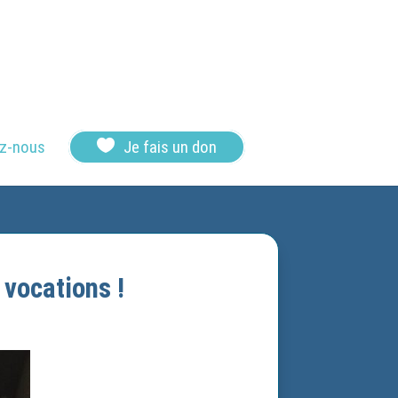

z-nous
Je fais un don
 vocations !