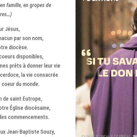
 en famille, en gropes de
ères…)
ur Jésus,
chacun par son nom,
tre diocèse.
 coeurs disponibles,
s prêts à donner leur vie
acerdoce, la vie consacrée
u coeur du monde.
n de saint Eutrope,
tre Église diocésaine,
e des commencements.
eux Jean-Baptiste Souzy,